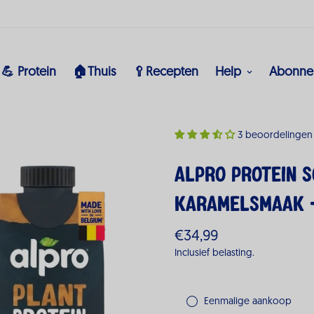
💪 Protein
🏠Thuis
🥄Recepten
Help
Abonne
3 beoordelingen
Alpro Protein S
Karamelsmaak -
€34,99
Normale
prijs
Inclusief belasting.
Eenmalige aankoop