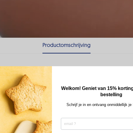
Productomschrijving
 heerlijk plantaardige producten.
 niet uit, met onze heerlijke Alpro Proteïnedrank op basis van Soja is
Welkom! Geniet van 15% korting
bestelling
Calcium en vitamine D zijn nodig voor het behoud van normale botten.
lijven.
Schrijf je in en ontvang onmiddellijk je
shake, klaar voor gebruik.
tten op basis van soja. Soja is een uitstekende bron van plantaardige ei
de soja.