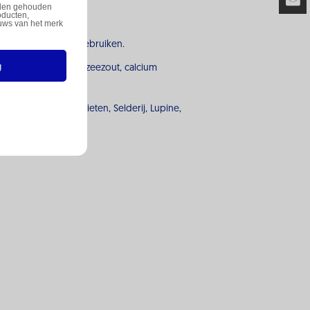
orden gehouden
oducten,
uws van het merk
n binnen 5 dagen gebruiken.
g
ract (0,2%), suiker, zeezout, calcium
veldioxide of sulfieten, Selderij, Lupine,