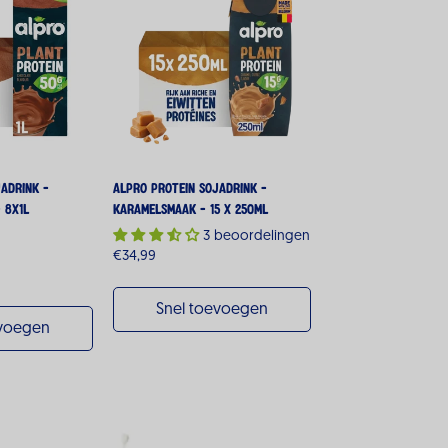
adrink -
Alpro Protein Sojadrink -
 8x1L
Karamelsmaak - 15 x 250ML
3 beoordelingen
Normale
€34,99
prijs
Snel toevoegen
evoegen