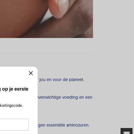
 elke keuze goed voor jou en voor de planeet.
 op je eerste
 Een gevarieerde en evenwichtige voeding en een
 kortingscode.
witten en bevat alle negen essentiële aminozuren.