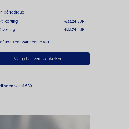
son périodique
5% korting
€33,24 EUR
 korting
€33,24 EUR
of annuleer wanneer je wilt.
Voeg toe aan winkelkar
ellingen vanaf €50.