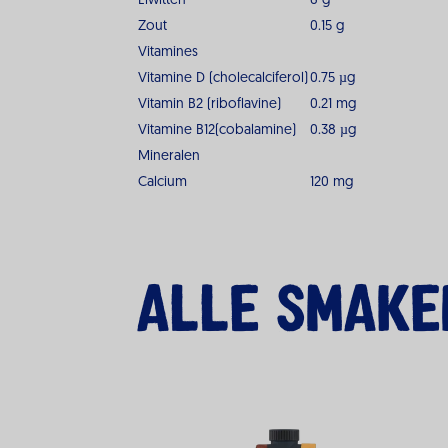
Eiwitten
6 g
Zout
0.15 g
Vitamines
Vitamine D (cholecalciferol)
0.75 µg
Vitamin B2 (riboflavine)
0.21 mg
Vitamine B12(cobalamine)
0.38 µg
Mineralen
Calcium
120 mg
Alle smake