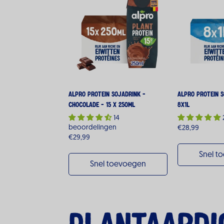
Alpro Protein Sojadrink -
Alpro Protein 
Chocolade - 15 x 250ML
8x1L
14
beoordelingen
Normale
€28,99
Normale
€29,99
prijs
prijs
Snel t
Snel toevoegen