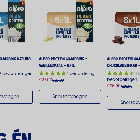
Sojadrink Natuur
Alpro Protein Sojadrink -
Alpro Protein Soj
Vanillesmaak - 8x1L
Chocoladesmaak -
2 beoordelingen
1 beoordeling
13
beoordelingen
€23,00
€28,99
Verkoopprijs
Normale
€26,00
€28,99
Verkoopprijs
Normale
prijs
prijs
oevoegen
Snel toevoegen
Snel to