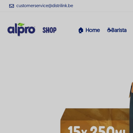
customerservice@distrilink.be
🏠 Home
☕Barista