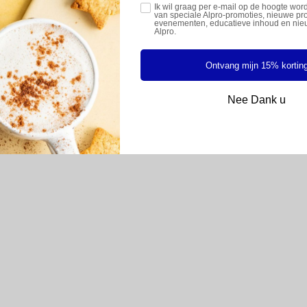
Ik wil graag per e-mail op de hoogte w
van speciale Alpro-promoties, nieuwe pr
evenementen, educatieve inhoud en nie
Alpro.
Goed schudden. Na openen gekoeld bewaren tussen max +1°C en +7°C e
Ontvang mijn 15% kortin
JABONEN (12,2%)), gekaramelliseerde suiker (5%), erwteneiwit, koffie-ext
eregelaar (kaliumfosfaten), aroma's, vitaminen (B2, B12, D2)
Nee Dank u
Onbekend: Mosterd, Vis, Schaaldieren, Noten, Sesamzaad, Pindanoten, Zwa