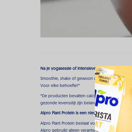
Na je yogasessie of intensieve training, kies voor
Smoothie, shake of gewoon uit de fles? Het maakt
Voor elke behoefte!*
*De producten bevatten calcium en vitamine D. 
gezonde levensstijl zijn belangrijk om gezond te b
Alpro Plant Protein is een nieuwe VEGAN proteïne
Alpro Plant Protein bestaat voornamelijk uit eiwi
Alpro gebruikt alleen verantwoord geproduceer