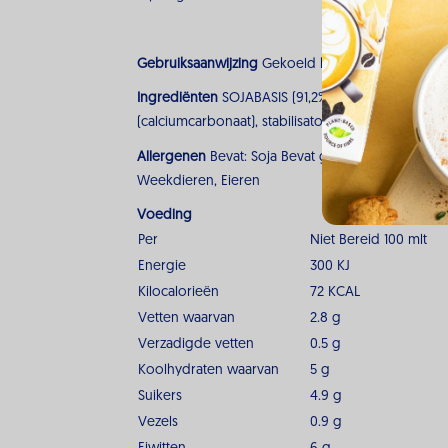
Gebruiksaanwijzing
Gekoeld het allerlekkerst. 
Ingrediënten
SOJABASIS (91,2%) (water, gepelde SO
(calciumcarbonaat), stabilisator (gellangom), zuurt
Allergenen
Bevat: Soja Bevat geen: Melk, Gluten 
Weekdieren, Eieren
Voeding
Per
Niet Bereid 100 mlt
Energie
300 KJ
Kilocalorieën
72 KCAL
Vetten waarvan
2.8 g
Verzadigde vetten
0.5 g
Koolhydraten waarvan
5 g
Suikers
4.9 g
Vezels
0.9 g