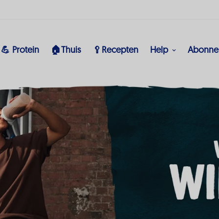
💪 Protein
🏠Thuis
🥄Recepten
Help
Abonne