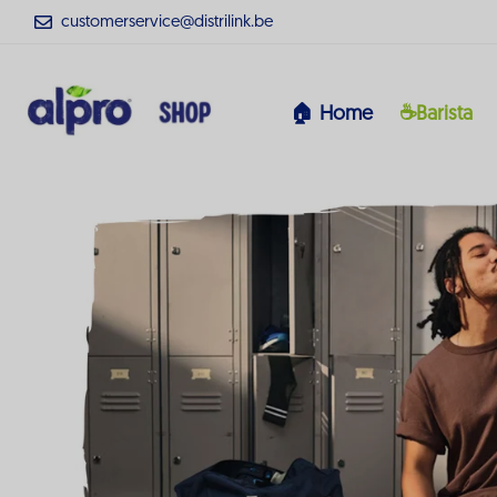
customerservice@distrilink.be
🏠 Home
☕Barista