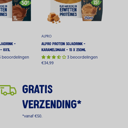
ALPRO
jadrink -
Alpro Protein Sojadrink -
- 8x1L
Karamelsmaak - 15 x 250ML
3 beoordelingen
3 beoordelingen
Normale
€34,99
prijs
GRATIS
VERZENDING*
*vanaf €50.