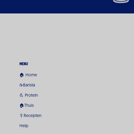
Menu
🏠 Home
☕Barista
💪 Protein
🏠Thuis
🥄Recepten
Help