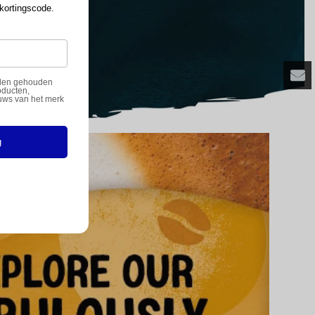
 kortingscode.
orden gehouden
oducten,
uws van het merk
g