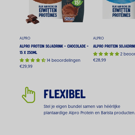
ALPRO
ALPRO
Alpro Protein Sojadrink - Chocolade -
Alpro Protein Sojadrin
15 x 250ML
2 beoo
Normale
€28,99
14 beoordelingen
Normale
€29,99
prijs
prijs
FLEXIBEL
Stel je eigen bundel samen van héérlijke
plantaardige Alpro Protein en Barista producten