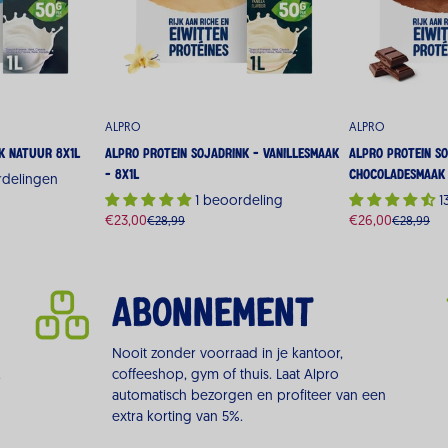
ALPRO
ALPRO
k Natuur 8x1L
Alpro Protein Sojadrink - Vanillesmaak
Alpro Protein So
- 8x1L
Chocoladesmaak 
rdelingen
1 beoordeling
1
€23,00
€26,00
€28,99
€28,99
Verkoopprijs
Normale
Verkoopprijs
Normale
prijs
prijs
ABONNEMENT
Nooit zonder voorraad in je kantoor,
.
coffeeshop, gym of thuis. Laat Alpro
automatisch bezorgen en profiteer van een
extra korting van 5%.