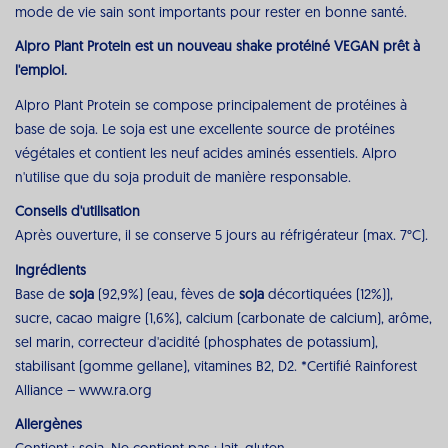
mode de vie sain sont importants pour rester en bonne santé.
Alpro Plant Protein est un nouveau shake protéiné VEGAN prêt à
l'emploi.
Alpro Plant Protein se compose principalement de protéines à
base de soja. Le soja est une excellente source de protéines
végétales et contient les neuf acides aminés essentiels. Alpro
n'utilise que du soja produit de manière responsable.
Conseils d'utilisation
Après ouverture, il se conserve 5 jours au réfrigérateur (max. 7°C).
Ingrédients
Base de
soja
(92,9%) (eau, fèves de
soja
décortiquées (12%)),
sucre, cacao maigre (1,6%), calcium (carbonate de calcium), arôme,
sel marin, correcteur d'acidité (phosphates de potassium),
stabilisant (gomme gellane), vitamines B2, D2. *Certifié Rainforest
Alliance – www.ra.org
Allergènes