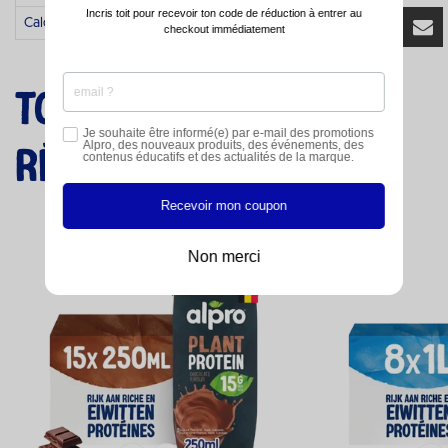
Incris toit pour recevoir ton code de réduction à entrer au
Calcium
120 mg
checkout immédiatement
Toutes les saveurs
Je souhaite être informé(e) par e-mail des promotions
Alpro, des nouveaux produits, des événements, des
répertoriées
contenus éducatifs et des actualités de la marque.
Recevoir mon coupon
Non merci