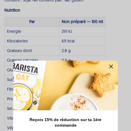
Contient : soja. Ne contient pas : lait, gluten.
Nutrition
Par
Non préparé — 100 ml
Energie
291 kJ
Kilocalories
69 kcal
Graisses dont
2.8 g
Graisses saturées
0.6 g
Glucides dont
5.3 g
Sucres
5 g
Fibres alimentaires
1.3 g
Protéines
5 g
Sel
0.16 g
Vitamine D (cholécalciférol)
0.75 µg
Reçois 15% de réduction sur ta 1ère
commande
Vitamine B2 (riboflavine)
0.21 mg