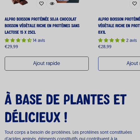
ALPRO Boisson Protéinée Soja Chocolat
ALPRO Boisson Protéin
Boisson Végétale Riche en Protéines Sans
Végétale Riche en Prot
Lactose 15 x 25cl
8x1L
14 avis
2 avis
Prix
€29,99
Prix
€28,99
habituel
habituel
Ajout rapide
Ajout 
À base de plantes et
délicieux !
Tout corps a besoin de protéines. Les protéines sont constituées
d’acides aminés, éléments constitutifs qui contribuent à la