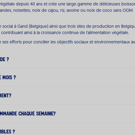
végétale depuis 40 ans et crée une large gamme de délicieuses boissons 
andes, noisettes, noix de cajou, riz, avoine ou noix de coco sans OGM.
e social à Gand (Belgique) ainsi que trois sites de production en Belgi
ontribuant ainsi à la croissance continue de l'alimentation végétale.
e ses efforts pour concilier les objectifs sociaux et environnementaux av
de ?
ivrées selon les directives ci-dessous :
 mois ?
ment la possibilité de souscrire à un abonnement, afin que vos produits
ment?
 de 2 jours ouvrables
nt reçu par e-mail une fois que vous avez souscrit à un abonnement.
ommande chaque semaine?
souscrire à un abonnement mensuel.
ibles ?