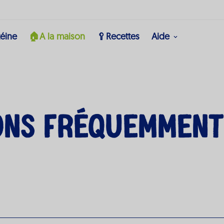
téine
🏠A la maison
🥄Recettes
Aide
ons Fréquemment