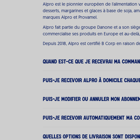
Alpro est le pionnier européen de l'alimentation 
desserts, margarines et glaces à base de soja, am
marques Alpro et Provamel.
Alpro fait partie du groupe Danone et a son sièg
commercialise ses produits en Europe et au-delà, c
Depuis 2018, Alpro est certifié B Corp en raison d
Quand est-ce que je recevrai ma comman
Les commandes passées avant 20h00 (GMT+1) sont l
Puis-je recevoir Alpro à domicile chaque
Particulier :
le jour ouvrable suivant
Bien sûr! Sur les pages produits, vous avez égale
Puis-je modifier ou annuler mon abonne
Professionnel (livraison par palette) :
dans un délai
Commande passée le week-end ?
Cela est possible via
ce lien
. Vous l'avez égaleme
Puis-je recevoir automatiquement ma c
Particulier :
au plus tard le mardi
Professionnel :
au plus tard le mercredi
Pour le moment, il est uniquement possible de 
Quelles options de livraison sont dispon