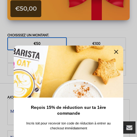
€50,00
CHOISISSEZ UN MONTANT.
€50
€100
€500
1000€
2000€
5000€
AJOUTEZ UN MESSAGE PERSONNALISÉ.
Reçois 15% de réduction sur ta 1ère
Message
commande
Incris toit pour recevoir ton code de réduction à entrer au
0
/
200
checkout immédiatement