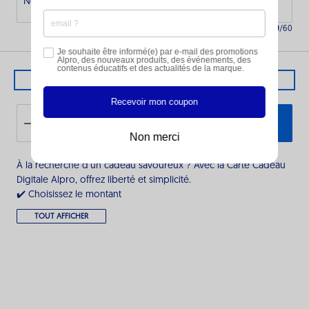
Nom
0
/
60
Je souhaite être informé(e) par e-mail des promotions
Alpro, des nouveaux produits, des événements, des
contenus éducatifs et des actualités de la marque.
PREVIEW
Recevoir mon coupon
AJOUTER AU PANIER
Non merci
À la recherche d’un cadeau savoureux ? Avec la Carte Cadeau
Digitale Alpro, offrez liberté et simplicité.
✔️ Choisissez le montant
TOUT AFFICHER